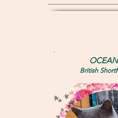
OCEA
N
Britis
h Short