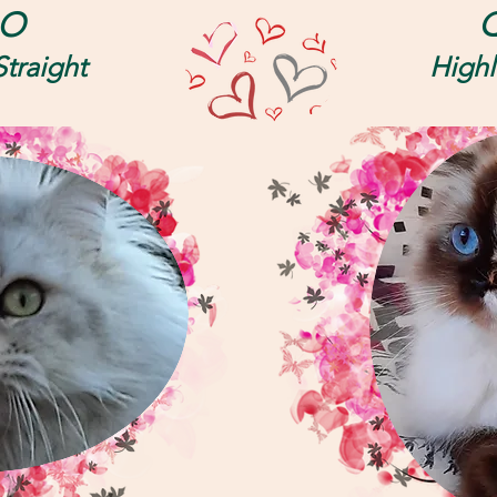
LO
Straight
Highl