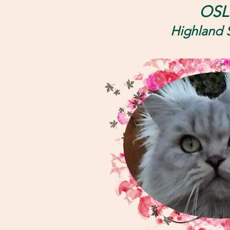
OS
Highlan
d 