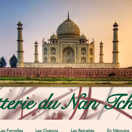
terie du Nan Tc
Les Femelles
Les Chatons
Les Retraités
En Mémoire