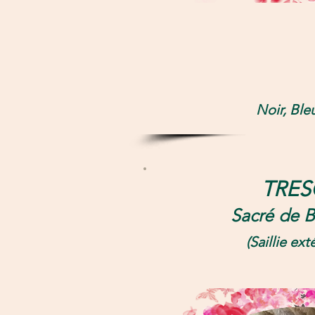
Noir, Ble
TRES
Sacré de
B
(Saillie ext